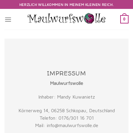
Skip
HERZLICH WILLKOMMEN IN MEINEM KLEINEN REICH.
to
content
0
IMPRESSUM
Maulwurfswolle
Inhaber: Mandy Kuwanietz
Körnerweg 14, 06258 Schkopau, Deutschland
Telefon: 0176/301 16 701
Mail: info@maulwurfswolle.de