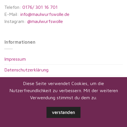
Telefon:
0176/ 301 16 701
E-Mail:
info@maulwurfswolle.de
Instagram:
@maulwurfswolle
Informationen
Impressum
Datenschutzerklärung
AGB
Diese Seite verwendet Cookies, um die
Nutzerfreundlichkeit zu verbessern. Mit der weiteren
Widerrufsbelehrung
Verwendung stimmst du dem zu.
verstanden
ZAHLUNG & VERSAND
PFLEGEHINWEISE
BEZUGSQUELLEN