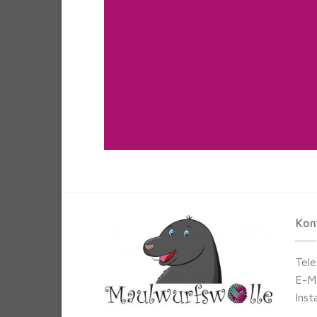
Kon
Tel
E-M
Inst