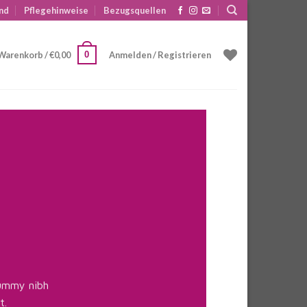
nd
Pflegehinweise
Bezugsquellen
0
Warenkorb /
€
0,00
Anmelden / Registrieren
nummy nibh
t.