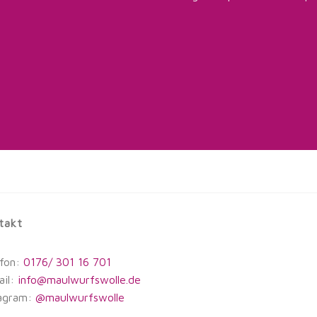
takt
efon:
0176/ 301 16 701
ail:
info@maulwurfswolle.de
agram:
@maulwurfswolle