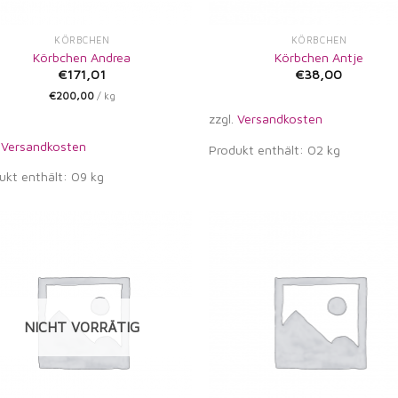
KÖRBCHEN
KÖRBCHEN
Körbchen Andrea
Körbchen Antje
€
171,01
€
38,00
€
200,00
/
kg
zzgl.
Versandkosten
.
Versandkosten
Produkt enthält: 02
kg
ukt enthält: 09
kg
Auf die
Auf di
Wunschliste
Wunschl
NICHT VORRÄTIG