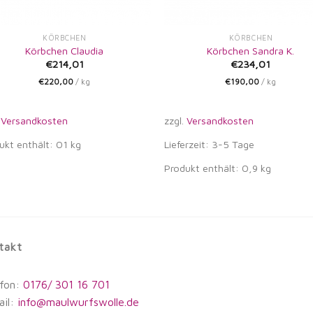
KÖRBCHEN
KÖRBCHEN
Körbchen Claudia
Körbchen Sandra K.
€
214,01
€
234,01
€
220,00
/
kg
€
190,00
/
kg
.
Versandkosten
zzgl.
Versandkosten
ukt enthält: 01
kg
Lieferzeit: 3-5 Tage
Produkt enthält: 0,9
kg
takt
efon:
0176/ 301 16 701
ail:
info@maulwurfswolle.de