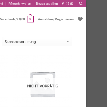
nd
Pflegehinweise
Bezugsquellen
0
Warenkorb /
€
0,00
Anmelden / Registrieren
e
Auf die
iste
Wunschliste
NICHT VORRÄTIG