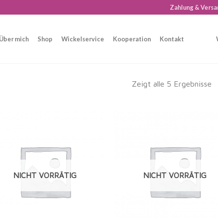
Zahlung & Versa
Über mich
Shop
Wickelservice
Kooperation
Kontakt
Zeigt alle 5 Ergebnisse
Auf die
Auf di
Wunschliste
Wunschl
NICHT VORRÄTIG
NICHT VORRÄTIG